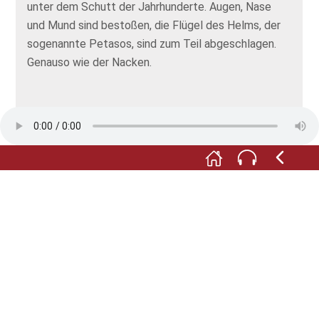
unter dem Schutt der Jahrhunderte. Augen, Nase
und Mund sind bestoßen, die Flügel des Helms, der
sogenannte Petasos, sind zum Teil abgeschlagen.
Genauso wie der Nacken.
Dialekt:
Doch wie landete die Büste überhaupt im
Brunnen?
F:
Sie wurde vermutlich „entsorgt“. Und zwar von den
Alemannen. Im dritten Jahrhundert nach Christus
wurde das römische Imperium von einer massiven
Wirtschaftskrise erschüttert, die Macht des Kaisers
schwand zusehends, die Heere in den Provinzen
rebellierten und gleichzeitig stieg der Druck an den
Grenzen. Die Alemannen drangen immer wieder und