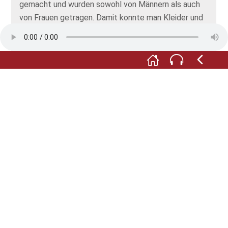
gemacht und wurden sowohl von Männern als auch
von Frauen getragen. Damit konnte man Kleider und
Umhänge zusammenstecken und festmachen.
Falls du fragst, warum die so eine komisch grüne
Farbe haben: Das ist Patina! Diese grünliche Schicht
verrät, dass die Nadel schon sehr, sehr alt sind.
Patina entsteht im Laufe der Zeit, das ist etwas
ganz Normales. Die Bronze reagiert dabei mit
bestimmten Stoffen, die in der Luft
herumschwirren.
Das ist ein ganz schön schlauer Gespenster-
Museumsführer.
Foto: © Martin Heintzen