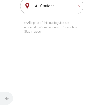
All Stations
© All rights of this audioguide are
reserved by Sumelocenna - Römisches
Stadtmuseum