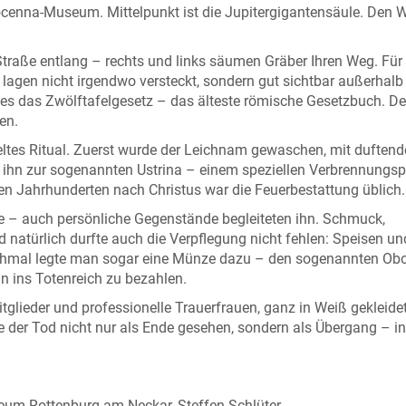
cenna-Museum. Mittelpunkt ist die Jupitergigantensäule. Den 
 Straße entlang – rechts und links säumen Gräber Ihren Weg. Für 
lagen nicht irgendwo versteckt, sondern gut sichtbar außerhalb
e es das Zwölftafelgesetz – das älteste römische Gesetzbuch. D
en.
ltes Ritual. Zuerst wurde der Leichnam gewaschen, mit duftend
n ihn zur sogenannten Ustrina – einem speziellen Verbrennungsp
ten Jahrhunderten nach Christus war die Feuerbestattung üblich.
ise – auch persönliche Gegenstände begleiteten ihn. Schmuck,
natürlich durfte auch die Verpflegung nicht fehlen: Speisen un
chmal legte man sogar eine Münze dazu – den sogenannten Obo
n ins Totenreich zu bezahlen.
itglieder und professionelle Trauerfrauen, ganz in Weiß gekleidet
 der Tod nicht nur als Ende gesehen, sondern als Übergang – in
um Rottenburg am Neckar, Steffen Schlüter