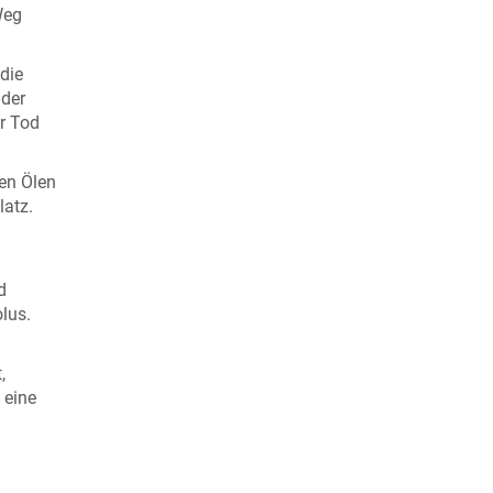
Weg
die
 der
er Tod
en Ölen
latz.
d
lus.
,
 eine