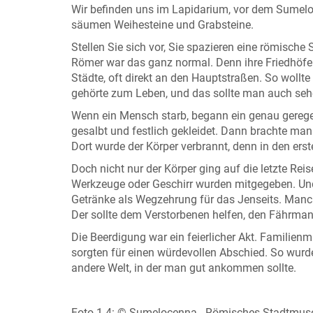
Wir befinden uns im Lapidarium, vor dem Sumelo
säumen Weihesteine und Grabsteine.
Stellen Sie sich vor, Sie spazieren eine römische
Römer war das ganz normal. Denn ihre Friedhöfe 
Städte, oft direkt an den Hauptstraßen. So wollt
gehörte zum Leben, und das sollte man auch seh
Wenn ein Mensch starb, begann ein genau gerege
gesalbt und festlich gekleidet. Dann brachte ma
Dort wurde der Körper verbrannt, denn in den ers
Doch nicht nur der Körper ging auf die letzte Re
Werkzeuge oder Geschirr wurden mitgegeben. Und 
Getränke als Wegzehrung für das Jenseits. Man
Der sollte dem Verstorbenen helfen, den Fährman
Die Beerdigung war ein feierlicher Akt. Familienm
sorgten für einen würdevollen Abschied. So wurde
andere Welt, in der man gut ankommen sollte.
Foto 1-4: © Sumelocenna - Römisches Stadtmuse