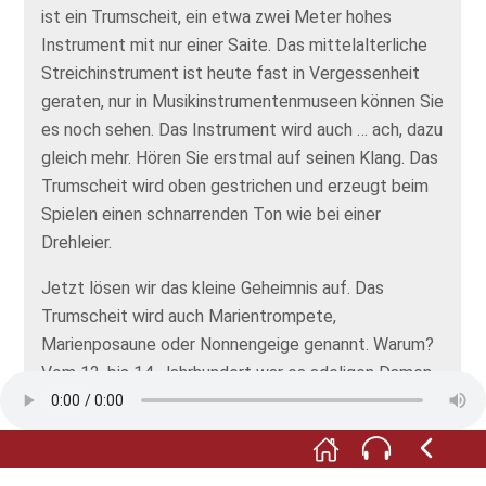
ist ein Trumscheit, ein etwa zwei Meter hohes
Instrument mit nur einer Saite. Das mittelalterliche
Streichinstrument ist heute fast in Vergessenheit
geraten, nur in Musikinstrumentenmuseen können Sie
es noch sehen. Das Instrument wird auch … ach, dazu
gleich mehr. Hören Sie erstmal auf seinen Klang. Das
Trumscheit wird oben gestrichen und erzeugt beim
Spielen einen schnarrenden Ton wie bei einer
Drehleier.
Jetzt lösen wir das kleine Geheimnis auf. Das
Trumscheit wird auch Marientrompete,
Marienposaune oder Nonnengeige genannt. Warum?
Vom 12. bis 14. Jahrhundert war es adeligen Damen
und Nonnen verboten, Blasinstrumente zu spielen.
Das sei obszön, hieß es. Bei den Passionsspielen
mussten jedoch durchaus mal die himmlischen
Posaunen besetzt werden. Das Trumscheit wurde