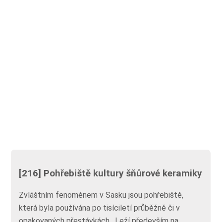
[216] Pohřebiště kultury šňůrové keramiky
Zvláštním fenoménem v Sasku jsou pohřebiště,
která byla používána po tisíciletí průběžně či v
opakovaných přestávkách. Leží především na