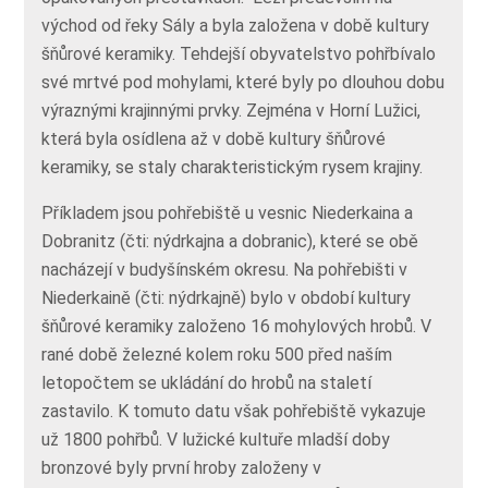
východ od řeky Sály a byla založena v době kultury
šňůrové keramiky. Tehdejší obyvatelstvo pohřbívalo
své mrtvé pod mohylami, které byly po dlouhou dobu
výraznými krajinnými prvky. Zejména v Horní Lužici,
která byla osídlena až v době kultury šňůrové
keramiky, se staly charakteristickým rysem krajiny.
Příkladem jsou pohřebiště u vesnic Niederkaina a
Dobranitz (čti: nýdrkajna a dobranic), které se obě
nacházejí v budyšínském okresu. Na pohřebišti v
Niederkaině (čti: nýdrkajně) bylo v období kultury
šňůrové keramiky založeno 16 mohylových hrobů. V
rané době železné kolem roku 500 před naším
letopočtem se ukládání do hrobů na staletí
zastavilo. K tomuto datu však pohřebiště vykazuje
už 1800 pohřbů. V lužické kultuře mladší doby
bronzové byly první hroby založeny v