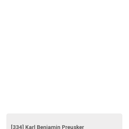
[334] Karl Benjamin Preusker