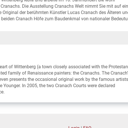
 Cranachs. Die Ausstellung Cranachs Welt nimmt Sie mit auf ei
re Original der berühmten Künstler Lucas Cranach des Älteren un
e beiden Cranach Höfe zum Baudenkmal von nationaler Bedeut
heart of Wittenberg (a town closely associated with the Protestan
ated family of Renaissance painters: the Cranachs. The Cranach’
even presents the occasional original work by the famous artist
 Younger. In 2005, the two Cranach Courts were declared
ce.