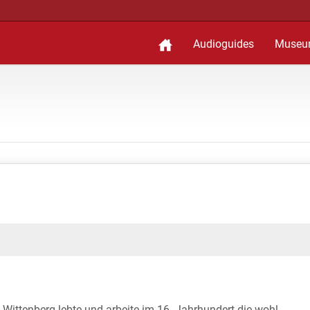
Audioguides
Museu
 Wittenberg lebte und arbeite im 16. Jahrhundert die wohl