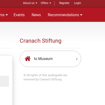
About us
Offers
Register
Login
ms
Events
News
Recommendations
Cranach Stiftung
to Museum
© All rights of this audioguide are
reserved by Cranach Stiftung