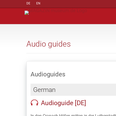
DE
EN
Audio guides
Audioguides
German
Audioguide [DE]
In den Cranach-Höfen mitten in der Lutherstadt