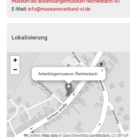
museum.de/ackerbuergermuseum-reichenbach-ol/
E-Mail:
info@museumsverbund-ol.de
Lokalisierung
+
−
×
Ackerbürgermuseum Reichenbach
Leaflet
|
Map data ©
OpenStreetMap
contributors,
CC-BY-SA