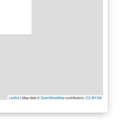
Leaflet
| Map data ©
OpenStreetMap
contributors,
CC-BY-SA