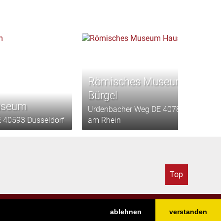
Römisches Museum Haus
Bürgel
useum
Urdenbacher Weg DE 40789 Monheim
 40593 Dusseldorf
am Rhein
Top
ablehnen
verstanden