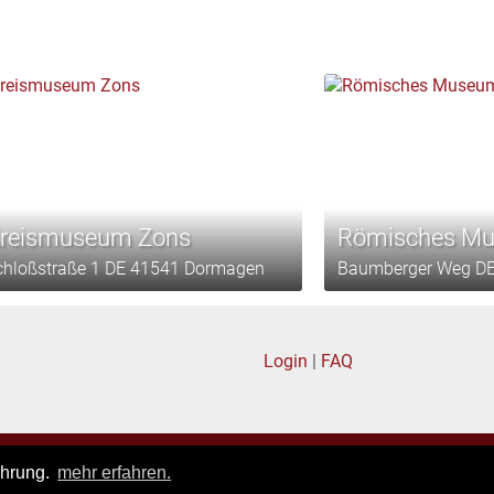
reismuseum Zons
Römisches M
chloßstraße 1 DE 41541 Dormagen
Baumberger Weg DE
Login
|
FAQ
Privacy policy
|
General terms of business
ahrung.
mehr erfahren.