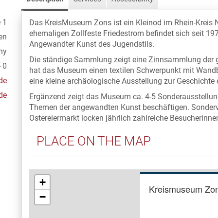
 1
Das KreisMuseum Zons ist ein Kleinod im Rhein-Kreis N
ehemaligen Zollfeste Friedestrom befindet sich seit 
en
Angewandter Kunst des Jugendstils.
ny
Die ständige Sammlung zeigt eine Zinnsammlung der g
 0
hat das Museum einen textilen Schwerpunkt mit Wand
de
eine kleine archäologische Ausstellung zur Geschichte 
de
Ergänzend zeigt das Museum ca. 4-5 Sonderausstellunge
Themen der angewandten Kunst beschäftigen. Sonderve
Ostereiermarkt locken jährlich zahlreiche Besucherinn
PLACE ON THE MAP
+
Kreismuseum Zo
−