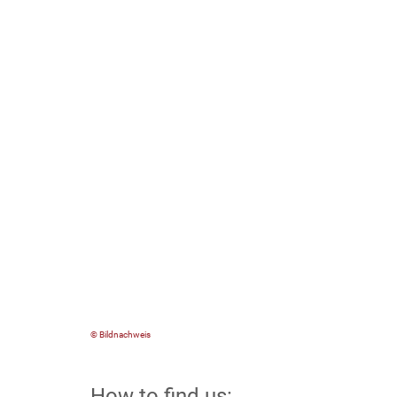
© Bildnachweis
How to find us: