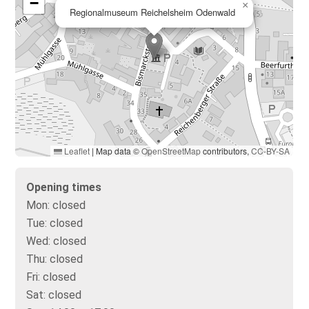
−
×
Regionalmuseum Reichelsheim Odenwald
Leaflet
|
Map data ©
OpenStreetMap
contributors,
CC-BY-SA
Opening times
Mon:
closed
Tue:
closed
Wed:
closed
Thu:
closed
Fri:
closed
Sat:
closed