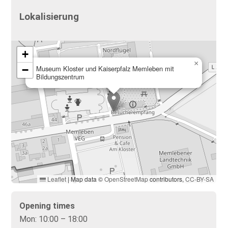
Lokalisierung
+
×
−
Museum Kloster und Kaiserpfalz Memleben mit
Bildungszentrum
Leaflet
|
Map data ©
OpenStreetMap
contributors,
CC-BY-SA
Opening times
Mon:
10:00 – 18:00