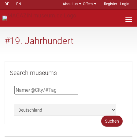
DE
EN
About us
Offers
Register
Login
Nav
auf
#19. Jahrhundert
Search museums