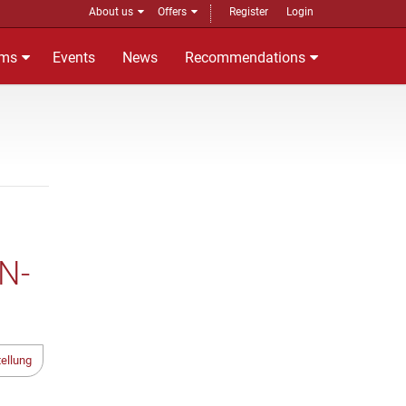
About us
Offers
Register
Login
ms
Events
News
Recommendations
N-
ellung