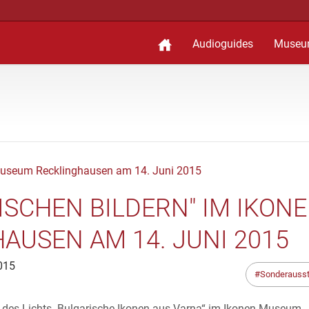
Audioguides
Museu
ISCHEN BILDERN" IM IKONE
USEN AM 14. JUNI 2015
015
Sonderausst
 des Lichts. Bulgarische Ikonen aus Varna“ im Ikonen-Museum