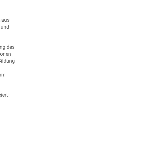
e aus
r und
ung des
konen
Bildung
rn
iert