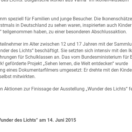
amm speziell für Familien und junge Besucher. Die Ikonenschätz
rstmals in Deutschland zu sehen waren, inspirierten auch Kinde
r" teilgenommen haben, zu einer besonderen Abschlussaktion.
ektteilnehmer im Alter zwischen 12 und 17 Jahren mit der Samml
r des Lichts“ beschäftigt. Sie setzten sich intensiv mit den I
hrungen für Schulklassen an. Das vom Bundesministerium für 
 geförderte Projekt „Sehen lernen, die Welt entdecken“ wurde
tung eines Dokumentarfilmers umgesetzt: Er drehte mit den Kinde
elbst mitwirkten.
n Aktionen zur Finissage der Ausstellung „Wunder des Lichts“ fe
under des Lichts“ am 14. Juni 2015