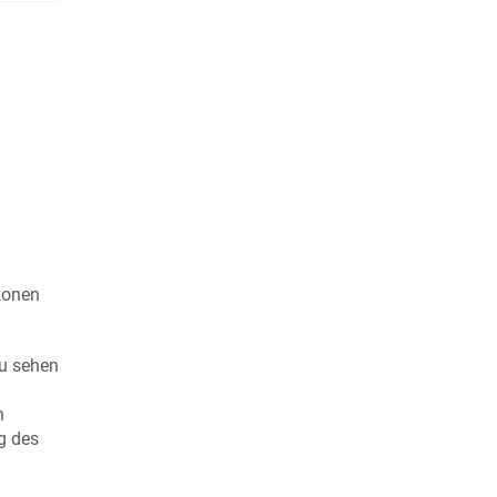
konen
u sehen
n
g des