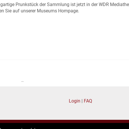
gartige Prunkstück der Sammlung ist jetzt in der WDR Mediath
nden Sie auf unserer Museums Hompage.
..
Login
|
FAQ
Privacy policy
|
General terms of business