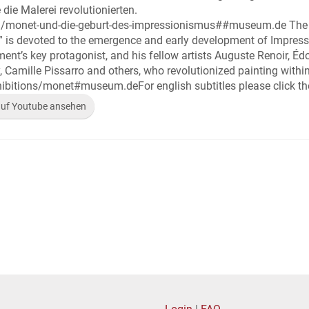
die Malerei revolutionierten.
n/monet-und-die-geburt-des-impressionismus##museum.de The
m” is devoted to the emergence and early development of Impres
nt’s key protagonist, and his fellow artists Auguste Renoir, Éd
, Camille Pissarro and others, who revolutionized painting within
bitions/monet#museum.deFor english subtitles please click th
auf Youtube ansehen