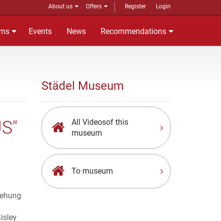
About us
Offers
Register
Login
ms
Events
News
Recommendations
Städel Museum
S"
All Videosof this
museum
To museum
tehung
isley