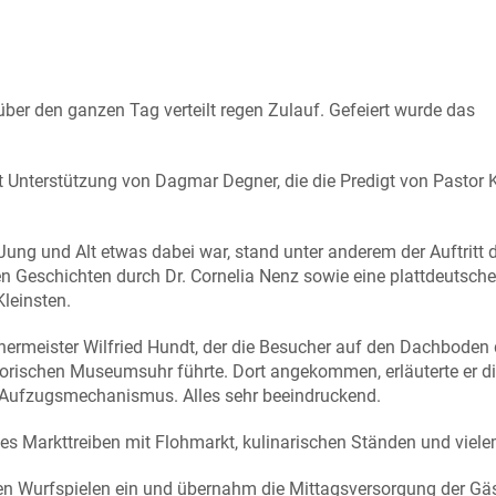
er den ganzen Tag verteilt regen Zulauf. Gefeiert wurde das
 Unterstützung von Dagmar Degner, die die Predigt von Pastor K
ung und Alt etwas dabei war, stand unter anderem der Auftritt 
en Geschichten durch Dr. Cornelia Nenz sowie eine plattdeutsche
leinsten.
ermeister Wilfried Hundt, der die Besucher auf den Dachboden
torischen Museumsuhr führte. Dort angekommen, erläuterte er d
 Aufzugsmechanismus. Alles sehr beeindruckend.
s Markttreiben mit Flohmarkt, kulinarischen Ständen und viel
en Wurfspielen ein und übernahm die Mittagsversorgung der Gäs