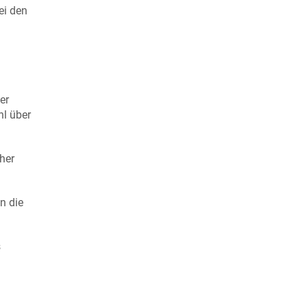
ei den
er
hl über
her
n die
s