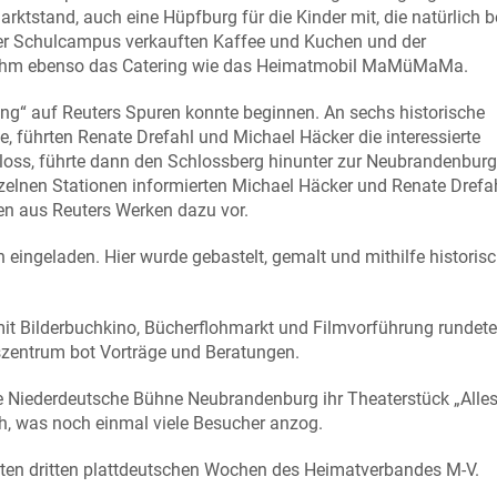
tstand, auch eine Hüpfburg für die Kinder mit, die natürlich b
ter Schulcampus verkauften Kaffee und Kuchen und der
rnahm ebenso das Catering wie das Heimatmobil MaMüMaMa.
ng“ auf Reuters Spuren konnte beginnen. An sechs historische
e, führten Renate Drefahl und Michael Häcker die interessierte
s, führte dann den Schlossberg hinunter zur Neubrandenburg
nzelnen Stationen informierten Michael Häcker und Renate Drefa
n aus Reuters Werken dazu vor.
ngeladen. Hier wurde gebastelt, gemalt und mithilfe historisc
 mit Bilderbuchkino, Bücherflohmarkt und Filmvorführung rundete
szentrum bot Vorträge und Beratungen.
e Niederdeutsche Bühne Neubrandenburg ihr Theaterstück „Alle
h, was noch einmal viele Besucher anzog.
iten dritten plattdeutschen Wochen des Heimatverbandes M-V.