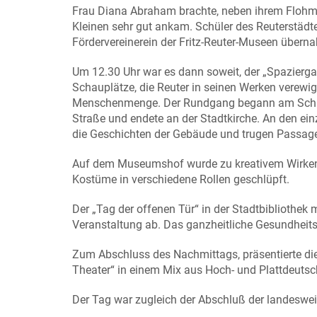
Frau Diana Abraham brachte, neben ihrem Flohmark
Kleinen sehr gut ankam. Schüler des Reuterstäd
Fördervereinerein der Fritz-Reuter-Museen übe
Um 12.30 Uhr war es dann soweit, der „Spazierga
Schauplätze, die Reuter in seinen Werken verewig
Menschenmenge. Der Rundgang begann am Schlos
Straße und endete an der Stadtkirche. An den ei
die Geschichten der Gebäude und trugen Passage
Auf dem Museumshof wurde zu kreativem Wirken ei
Kostüme in verschiedene Rollen geschlüpft.
Der „Tag der offenen Tür“ in der Stadtbibliothek
Veranstaltung ab. Das ganzheitliche Gesundheit
Zum Abschluss des Nachmittags, präsentierte di
Theater“ in einem Mix aus Hoch- und Plattdeutsc
Der Tag war zugleich der Abschluß der landeswe