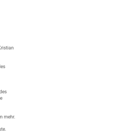
ristian
des
 des
ie
em mehr.
te.