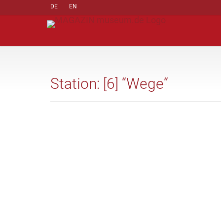
DE
EN
Station: [6] “Wege“