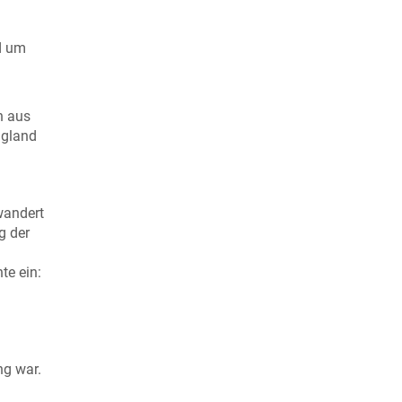
d um
n aus
ngland
wandert
g der
te ein:
ng war.