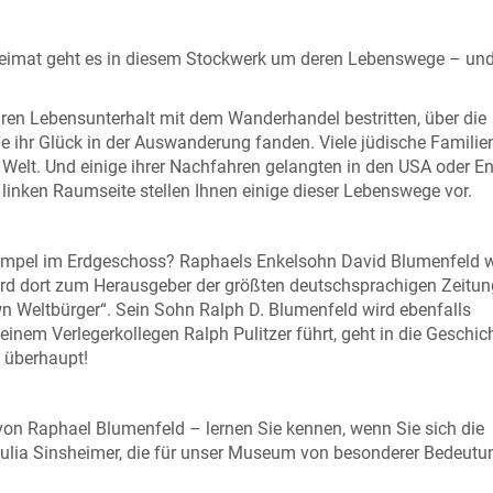
 Heimat geht es in diesem Stockwerk um deren Lebenswege – un
en Lebensunterhalt mit dem Wanderhandel bestritten, über die
ie ihr Glück in der Auswanderung fanden. Viele jüdische Familie
 Welt. Und einige ihrer Nachfahren gelangten in den USA oder E
linken Raumseite stellen Ihnen einige dieser Lebenswege vor.
wimpel im Erdgeschoss? Raphaels Enkelsohn David Blumenfeld 
ird dort zum Herausgeber der größten deutschsprachigen Zeitun
n Weltbürger“. Sein Sohn Ralph D. Blumenfeld wird ebenfalls
einem Verlegerkollegen Ralph Pulitzer führt, geht in die Geschich
h überhaupt!
von Raphael Blumenfeld – lernen Sie kennen, wenn Sie sich die
Julia Sinsheimer, die für unser Museum von besonderer Bedeutu