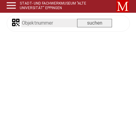
STADT- UND FACHWERKMUSEUM "ALTE
UNIVERSITÄT" EPPINGEN