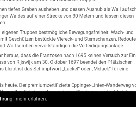
einen tiefen Graben ausheben und dessen Aushub als Wall aufsch
ger Waldes auf einer Strecke von 30 Metern und lassen diesen
en.
 eigenen Truppen bestmögliche Bewegungsfreiheit. Wach- und
 mit Geschützen bestückte Viereck- und Sternschanzen, Redout
nd Wolfsgruben vervollständigen die Verteidigungsanlage.
bar heraus, dass die Franzosen nach 1695 keinen Versuch zur E
uss von Rijswijk am 30. Oktober 1697 beendet den Pfälzischen
s bleibt ist das Schimpfwort „Lackel“ oder „Melack“ für eine
is heute. Der premiumzertifizierte Eppinger-Linien-Wanderweg v
einkultur. Bei einer rekonstruierten Chartaque und zahlreichen
d Neues. Probieren Sie es aus!
ahrung.
mehr erfahren.
achempfinden, wie sich der Fußsoldat Georg Hein in der Nacht d
e gefühlt haben mag.
m Eppingen