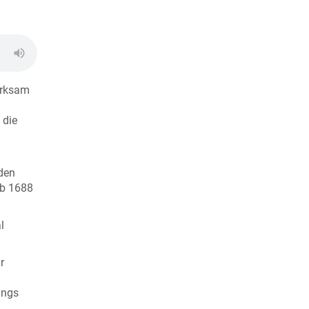
merksam
 die
nden
ab 1688
l
r
angs