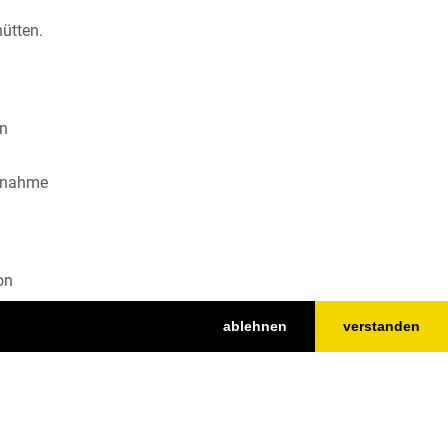
ütten.
en
innahme
on
ablehnen
verstanden
es