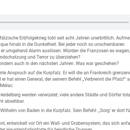
fälzische Erbfolgekrieg tobt seit acht Jahren unerbittlich. Auf
aque hinab in die Dunkelheit. Bei jeder noch so unscheinbaren
er umgehend Alarm auslösen. Würden die Franzosen es wagen,
andschatzung und Terror zu überziehen?
t sondern auch in den nächsten Jahren. Was war geschehen?
te Anspruch auf die Kurpfalz. Er will die an Frankreich grenze
er hat einen General, der seinem Befehl „Verbrennt die Pfalz!“ 
 Mélac.
idelberg werden verwüstet, viele andere Städte und Dörfer tota
cht absehbar.
ilhelm von Baden in die Kurpfalz. Sein Befehl: „Sorg‘ er dort fü
t, entwickelt vor Ort ein Wall- und Grabensystem, das sich anf
r Haupteinfallspforte für feindliche Truppen.