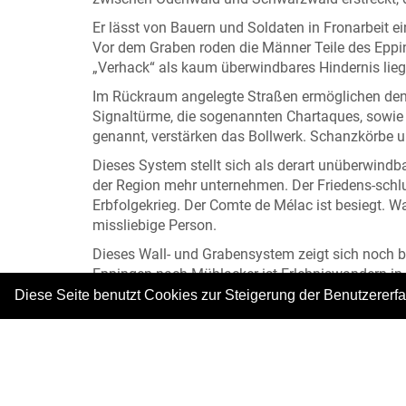
Er lässt von Bauern und Soldaten in Fronarbeit 
Vor dem Graben roden die Männer Teile des Eppin
„Verhack“ als kaum überwindbares Hindernis lieg
Im Rückraum angelegte Straßen ermöglichen den
Signaltürme, die sogenannten Chartaques, sowie
genannt, verstärken das Bollwerk. Schanzkörbe u
Dieses System stellt sich als derart unüberwind
der Region mehr unternehmen. Der Friedens-schl
Erbfolgekrieg. Der Comte de Mélac ist besiegt. Wa
missliebige Person.
Dieses Wall- und Grabensystem zeigt sich noch b
Eppingen nach Mühlacker ist Erlebniswandern in R
Erlebnisstationen erfahren Jung und Alt aufregen
Diese Seite benutzt Cookies zur Steigerung der Benutzererf
Und vielleicht können Sie dann auch ein wenig n
Frühjahres 1696 genau hier auf seiner Chartaqu
Alle Abbildungen: © Stadt- und Fachwerkmuseu