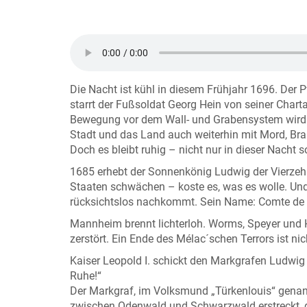
Die Nacht ist kühl in diesem Frühjahr 1696. Der P
starrt der Fußsoldat Georg Hein von seiner Chart
Bewegung vor dem Wall- und Grabensystem wird 
Stadt und das Land auch weiterhin mit Mord, Br
Doch es bleibt ruhig – nicht nur in dieser Nach
1685 erhebt der Sonnenkönig Ludwig der Vierzehn
Staaten schwächen – koste es, was es wolle. Und 
rücksichtslos nachkommt. Sein Name: Comte de
Mannheim brennt lichterloh. Worms, Speyer und He
zerstört. Ein Ende des Mélac´schen Terrors ist ni
Kaiser Leopold I. schickt den Markgrafen Ludwig W
Ruhe!“
Der Markgraf, im Volksmund „Türkenlouis“ genann
zwischen Odenwald und Schwarzwald erstreckt, de