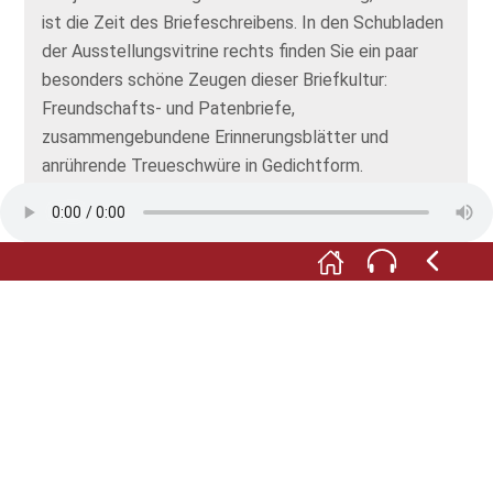
ist die Zeit des Briefeschreibens. In den Schubladen
der Ausstellungsvitrine rechts finden Sie ein paar
besonders schöne Zeugen dieser Briefkultur:
Freundschafts- und Patenbriefe,
zusammengebundene Erinnerungsblätter und
anrührende Treueschwüre in Gedichtform.
Finden Sie den Freundschaftsbrief mit dem
herzergreifenden Text und dem geflochtenen Herz
aus Haaren in einer Schublade?
In der Vitrine darüber: das etwas verhärmte Ehepaar
aus Porzellan gehört ebenfalls zu der
biedermeierlichen Briefkultur: In den beiden Alten
sind nämlich wichtige Schreibutensilien versteckt!
Man braucht nur die Mütze bzw. Haube abzunehmen,
um an Tinte und Sand heranzukommen.