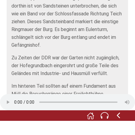
dorthin ist von Sandsteinen unterbrochen, die sich
wie ein Band vor der Schlossfassade Richtung Teich
ziehen. Dieses Sandsteinband markiert die einstige
Ringmauer der Burg. Es beginnt am Eulenturm,
schlängelt sich vor der Burg entlang und endet im
Gefängnishof.
Zu Zeiten der DDR war der Garten nicht zugänglich,
der Hofegrundbach eingerohrt und große Teile des
Geländes mit Industrie- und Hausmüll verfüllt.
Im hinteren Teil sollten auf einem Fundament aus
Müll die Besucherränge einer Freilichtbühne
entstehen. Eine Entwurfszeichnung sehen Sie jetzt
auf Ihrem Bildschirm. Zu diesem Freilufttheater ist
es allerdings nie gekommen. Ab 1994 wurde die
Deponie wieder abgetragen, das Gelände
renaturiert.