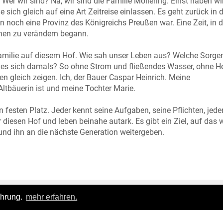
er wir sind? Na, wir sind die Familie Möllering. Einst haben wi
ch gleich auf eine Art Zeitreise einlassen. Es geht zurück in d
en noch eine Provinz des Königreichs Preußen war. Eine Zeit, in d
hen zu verändern begann.
amilie auf diesem Hof. Wie sah unser Leben aus? Welche Sorge
e es sich damals? So ohne Strom und fließendes Wasser, ohne H
en gleich zeigen. Ich, der Bauer Caspar Heinrich. Meine
ltbäuerin ist und meine Tochter Marie.
 festen Platz. Jeder kennt seine Aufgaben, seine Pflichten, jede
diesen Hof und leben beinahe autark. Es gibt ein Ziel, auf das w
n und ihn an die nächste Generation weitergeben.
ahrung.
mehr erfahren.
Login
|
FAQ