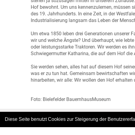
stehen ja sozusagen mitten in unserem Zuhause. W
Hof bewohnt. Um uns kennenzulernen, müssen sie si
des 19. Jahrhunderts. In eine Zeit, in der Westfal
Industrialisierung langsam das Leben der Mensc
Um etwa 1850 leben drei Generationen unserer F
wir und welche Ängste? Und überhaupt, wie lebt
oder leistungsstarke Traktoren. Wir werden es ihn
Schwiegermutter Katharina, die auf dem Hof die A
Sie werden sehen, alles hat auf diesem Hof seinen
was er zu tun hat. Gemeinsam bewirtschaften wir 
hinarbeiten, wir alle: Wir wollen den Hof erhalte
Foto: Bielefelder BauernhausMuseum
Diese Seite benutzt Cookies zur Steigerung der Benutzererf
|