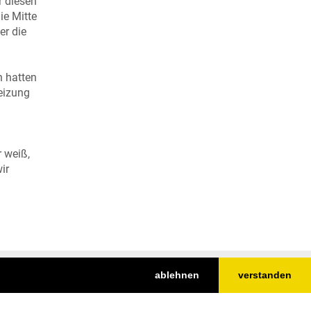
r diesen
ie Mitte
er die
n hatten
eizung
r weiß,
ir
ablehnen
verstanden
Nach oben