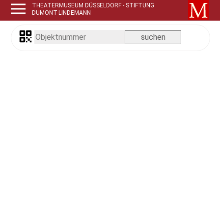
THEATERMUSEUM DÜSSELDORF - STIFTUNG
DUMONT-LINDEMANN