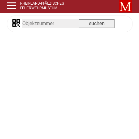
RHEINLAND-PFÄLZISCHES
FEUERWEHRMUSEUM