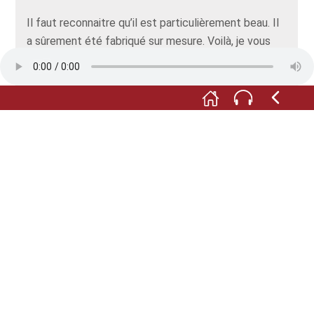
Il faut reconnaitre qu’il est particulièrement beau. Il
a sûrement été fabriqué sur mesure. Voilà, je vous
apporte le coffret cadeau.
... et avec cela ?
Je m’achèterais bien aussi un petit sachet de
biscuits. Les petits plaisirs sont si rares...
Oh que oui, c’est bien vrai !
Voici, monsieur.
Merci, Gardi. Et un sachet de biscuits… C’est parfait.
Cela vous fera… 1 Mark 70. Dis-moi, Gardi, est-ce
que tu aurais envie d’actionner maintenant notre
belle caisse enregistreuse ?