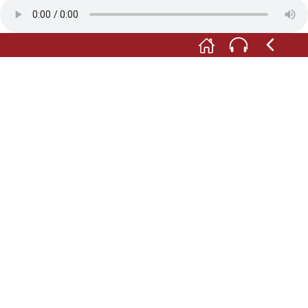
Straße hinauf.
Ja, genau, jetzt erkenn ich es. Schön ist er, unser
Urteilsplatz. Und das ehrwürdige Rathaus.
Aber nicht so schön, wie die heimische Natur! In die
ich morgen in aller Frühe wieder aufbrechen werde.
Mit Hut!
Mit Hut! Ein Glück, dass wir ihn gefunden haben!
Na dann, viel Glück und Inspiration, Herr
Wickertsheimer.
Danke, Fräulein Hildegard. Auf Wiedersehen und bis
bald!
Bis bald, der Herr!