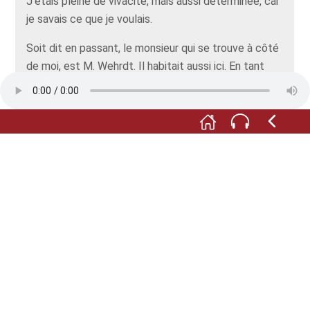
J’étais pleine de vivacité, mais aussi déterminée, car
je savais ce que je voulais.
Soit dit en passant, le monsieur qui se trouve à côté
de moi, est M. Wehrdt. Il habitait aussi ici. En tant
que sous-locataire. Monsieur Wehrdt donnait des
cours de piano et de violoncelle à l’étage de
l’appartement. Et quand un enfant avait
particulièrement bien travaillé son instrument, au
moment de partir après le cours, il avait droit à une
boule de glace à la vanille… offerte par la maison,
bien entendu.
Ah ! Dire que j’ai travaillé … et logé ici durant 65
années ! Toute une vie !
En toute modestie, j’ose dire qu’à Lahr j’étais une
véritable institution. Et aujourd’hui, quand je vois
l’activité et les bruits qui animent mon ancien café,