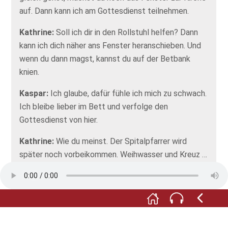
auf. Dann kann ich am Gottesdienst teilnehmen.
Kathrine:
Soll ich dir in den Rollstuhl helfen? Dann
kann ich dich näher ans Fenster heranschieben. Und
wenn du dann magst, kannst du auf der Betbank
knien.
Kaspar:
Ich glaube, dafür fühle ich mich zu schwach.
Ich bleibe lieber im Bett und verfolge den
Gottesdienst von hier.
Kathrine:
Wie du meinst. Der Spitalpfarrer wird
später noch vorbeikommen. Weihwasser und Kreuz …
steht ja alles schon bereit. Vielleicht kann dir die
Krankenpflegerin auch noch einen Schröpfkopf
aufsetzen. Wir wollen doch, dass du wieder auf die
Beine kommst.