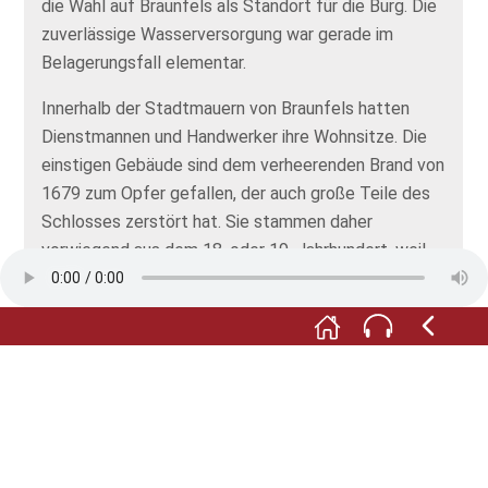
die Wahl auf Braunfels als Standort für die Burg. Die
zuverlässige Wasserversorgung war gerade im
Belagerungsfall elementar.
Innerhalb der Stadtmauern von Braunfels hatten
Dienstmannen und Handwerker ihre Wohnsitze. Die
einstigen Gebäude sind dem verheerenden Brand von
1679 zum Opfer gefallen, der auch große Teile des
Schlosses zerstört hat. Sie stammen daher
vorwiegend aus dem 18. oder 19. Jahrhundert, weil
sie nach dem Brand wieder aufgebaut wurden.
Von hier aus können Sie bergaufwärts die
Umfassungsmauer des Burggartens sehen, der nach
dem Brand als Lustgarten angelegt wurde.
Der Weg führt Sie nun über eine breite Treppe
weiter hinauf zum Schloss bis zum Eisernen Tor. Von
dort aus geht Ihre Tour weiter.