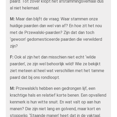
paard. Tot zover klopt het afstammingsverhaal dus
al niet helemaal.
M:
Maar dan blijft de vraag: Waar stammen onze
huidige paarden dan wel van af? En hoe zit het nou
met de Przewalski-paarden? Zijn dat dan toch
‘gewoon’ gedomesticeerde paarden die verwilderd
zijn?
F:
Ook al zijn het dan misschien niet echt ‘wilde
paarden’, ze zijn wel behoorlijk wild! Wie ze bekijkt
ziet meteen al heel wat verschillen met het tamme
paard dat bij ons rondloopt.
M:
Przewalski’s hebben een gedrongen lijf, een
krachtige hals en relatief korte benen. Een opvallend
kenmerk is hun witte snuit. En wat valt op aan hun
manen? Die zijn niet lang en golvend, maar kort en
stoppelig. ‘Staande manen’ heet dat in de vaktaal.