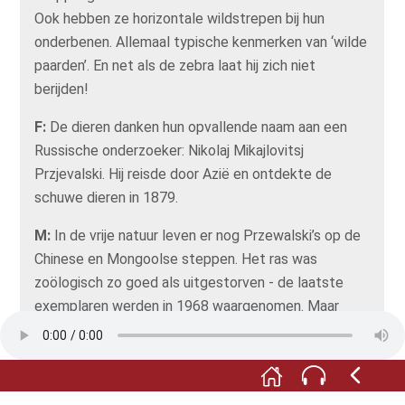
Ook hebben ze horizontale wildstrepen bij hun
onderbenen. Allemaal typische kenmerken van ‘wilde
paarden’. En net als de zebra laat hij zich niet
berijden!
F:
De dieren danken hun opvallende naam aan een
Russische onderzoeker: Nikolaj Mikajlovitsj
Przjevalski. Hij reisde door Azië en ontdekte de
schuwe dieren in 1879.
M:
In de vrije natuur leven er nog Przewalski’s op de
Chinese en Mongoolse steppen. Het ras was
zoölogisch zo goed als uitgestorven - de laatste
exemplaren werden in 1968 waargenomen. Maar
dankzij een ingenieus fokprogramma kon de soort
behouden blijven, en de eerste
verwilderingsprogramma's verliepen veelbelovend.