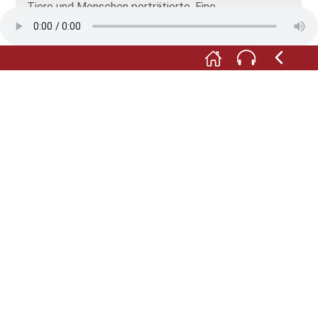
Tiere und Menschen porträtierte. Eine
Kunstprofessur lehnte er ab und lebte stattdessen
als freier Künstler, großzügig unterstützt von seinem
Mäzen Conrad Binding, dem Gründer der Frankfurter
Binding-Brauerei. Fritz Boehle starb 1916, mit nur 43
Jahren, an Diabetes.
_________________________________________
_
Zitat Fritz Schrey zitiert nach Marx, Heimatmuseum
Neuried, S. 27.
Fotos: © Heimatmuseum Neuried