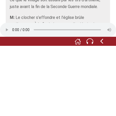
juste avant la fin de la Seconde Guerre mondiale.
M:
Le clocher s’effondre et l’église brûle
entièrement. À la fin de la guerre, elle n’était plus
qu’une ruine au cœur d’Altenheim. La reconstruction
dure jusqu’à 1951, grâce au concours et au
dévouement de la population d’Altenheim.
F:
A l’arrière de l’église, devant la nouvelle maison
communale sur ce qui était anciennement le
cimetière du village, on trouve aujourd’hui un
monument aux morts, de facture très dépouillée, à
la mémoire des enfants d’Altenheim tombés dans
les deux guerres mondiales et à la guerre de 1870.