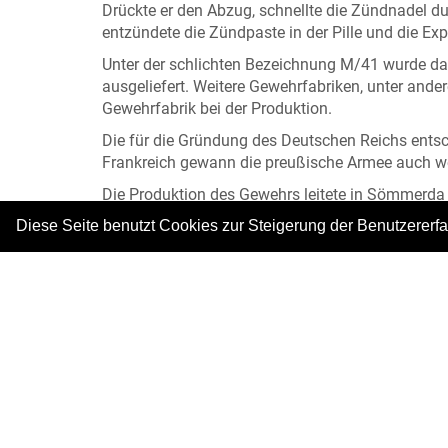
Drückte er den Abzug, schnellte die Zündnadel dur
entzündete die Zündpaste in der Pille und die E
Unter der schlichten Bezeichnung M/41 wurde d
ausgeliefert. Weitere Gewehrfabriken, unter ande
Gewehrfabrik bei der Produktion.
Die für die Gründung des Deutschen Reichs ents
Frankreich gewann die preußische Armee auch we
Die Produktion des Gewehrs leitete in Sömmerda
einem überregional bedeutsamen Industriestandor
Diese Seite benutzt Cookies zur Steigerung der Benutzererf
Alle Abbildungen: © Stadtarchiv Sömmerda
Informationen von Herrn Dr. Hans-Diether Dörfle
|