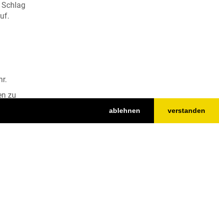
r Schlag
uf.
hr.
en zu
ablehnen
verstanden
Nach oben