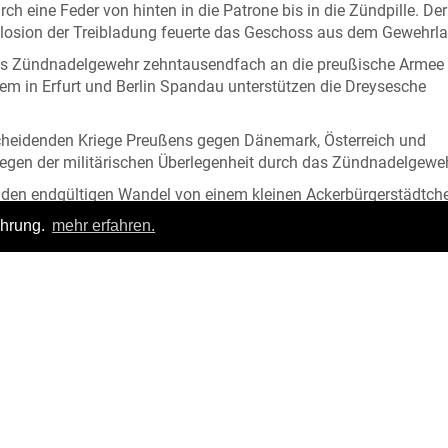
ch eine Feder von hinten in die Patrone bis in die Zündpille. De
xplosion der Treibladung feuerte das Geschoss aus dem Gewehrla
as Zündnadelgewehr zehntausendfach an die preußische Armee
rem in Erfurt und Berlin Spandau unterstützen die Dreysesche
cheidenden Kriege Preußens gegen Dänemark, Österreich und
gen der militärischen Überlegenheit durch das Zündnadelgewe
 den endgültigen Wandel von einem kleinen Ackerbürgerstädtch
t ein.
ahrung.
mehr erfahren.
r, Sigmar Radestock
Login
|
FAQ