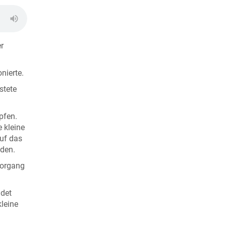
r
nierte.
stete
pfen.
 kleine
uf das
nden.
vorgang
ndet
kleine