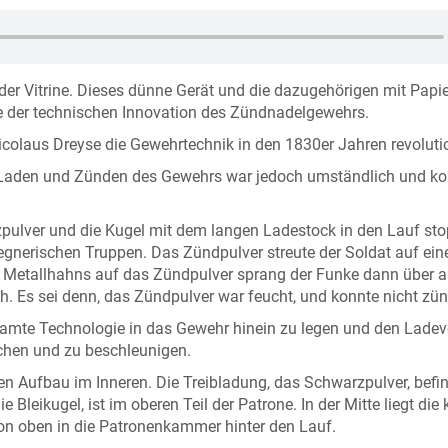
 der Vitrine. Dieses dünne Gerät und die dazugehörigen mit Papie
e der technischen Innovation des Zündnadelgewehrs.
colaus Dreyse die Gewehrtechnik in den 1830er Jahren revolutio
. Laden und Zünden des Gewehrs war jedoch umständlich und ko
pulver und die Kugel mit dem langen Ladestock in den Lauf sto
gnerischen Truppen. Das Zündpulver streute der Soldat auf eine
Metallhahns auf das Zündpulver sprang der Funke dann über a
h. Es sei denn, das Zündpulver war feucht, und konnte nicht zü
amte Technologie in das Gewehr hinein zu legen und den Lade
achen und zu beschleunigen.
den Aufbau im Inneren. Die Treibladung, das Schwarzpulver, befi
 Bleikugel, ist im oberen Teil der Patrone. In der Mitte liegt die 
 von oben in die Patronenkammer hinter den Lauf.