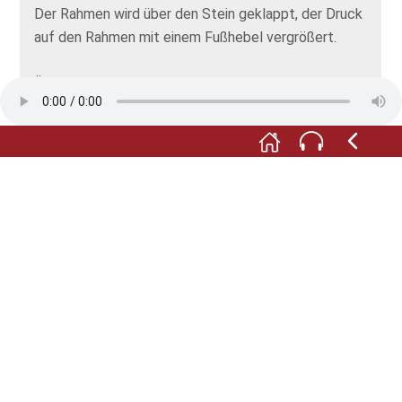
Der Rahmen wird über den Stein geklappt, der Druck
auf den Rahmen mit einem Fußhebel vergrößert.
Über den Rahmen wird der Reiber gezogen. Beim
Drucken wird der Stein permanent nass gehalten.
Danach kann das bedruckte Papier entnommen
werden. So konnte man in kurzer Zeit große Auflagen
drucken.
F: An der Wand sehen Sie Original-Litho-Steine aus
dem 19. Jahrhundert aus dem Verlag André.
M: Übrigens: Eine funktionstüchtige
Druckerwerkstatt für sämtliche Druckverfahren gibt
es hier im Bernardbau. Die Werkstatt kann jede und
jeder nach einem Einführungskurs nutzen.