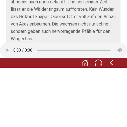
übrigens auch noch gekauft. Und seit einiger Zeit
lässt er die Wälder ringsum aufforsten. Kein Wunder,
das Holz ist knapp. Dabei setzt er voll auf den Anbau
von Akazienbäumen. Die wachsen nicht nur schnell,
sondern geben auch hervorragende Pfähle für den
Wingert ab.
Gerade erst habe ich seine Studie über das
Spätherbsten gelesen. Sehr interessant. Genauso
wie sein Bericht über den Anbau der Burgunderrebe.
Aber er schreibt ja noch mehr! Sein Traktat über die
Bienenzucht will ich als Nächstes lesen. Und über die
Herstellung von Branntwein aus Kartoffeln hat er
auch geschrieben.
Alle Abbildungen : © Schloßparkmuseum Kreuznach