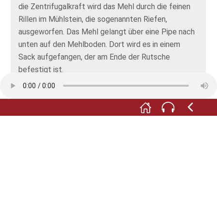
die Zentrifugalkraft wird das Mehl durch die feinen
Rillen im Mühlstein, die sogenannten Riefen,
ausgeworfen. Das Mehl gelangt über eine Pipe nach
unten auf den Mehlboden. Dort wird es in einem
Sack aufgefangen, der am Ende der Rutsche
befestigt ist.
Im Laufe der Zeit nutzen sich die Mühlsteine ab.
Dann ist es Zeit, den Mühlstein nachzuschärfen. Der
Müller hebt den schweren Stein mit einem
Steingalgen an, das ist der hölzerne Kran mit der
großen Zange. Der Stein wird in der Zange gedreht,
sodass der Müller die Riefen mit einem Billhammer
nachschärfen kann. Billen heißt dieser Vorgang in der
Müllersprache. Wie so ein Billhammer aussieht, sehen
Sie im Museum. Oder jetzt auf dem Bildschirm Ihres
Smartphones.