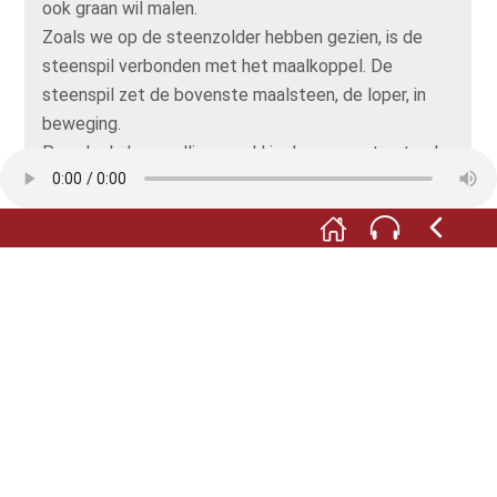
ook graan wil malen.
Zoals we op de steenzolder hebben gezien, is de
steenspil verbonden met het maalkoppel. De
steenspil zet de bovenste maalsteen, de loper, in
beweging.
Pas als de 'versnellingspook' in de gewenste stand
staat, trekt de molenaar aan de ketting om de
eikenhouten vangbalk omhoog te trekken, waardoor
de rem eraf gaat. Daarna moet hij buiten nog de
kleppen op de Bilauwieken sluiten. Als het hard
genoeg waait, beginnen de wieken te draaien. Het
stilzetten van de wieken gaat precies andersom. Een
flinke klus dus!
Nu gaan we weer naar beneden. Het is het veiligst
om achteruit de trap af te gaan en de leuningen
stevig vast te houden. En kijk als je beneden bent
nog eens goed naar de wieken: staan ze nog