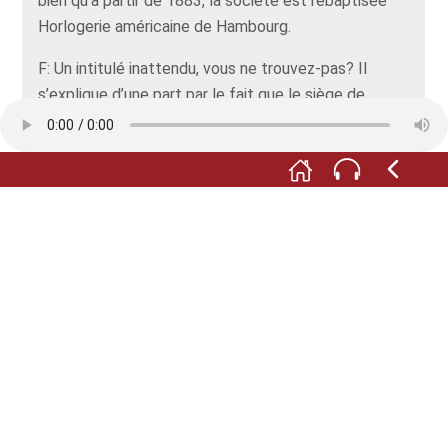
bien qu’à partir de 1883, la société est rebaptisée
Horlogerie américaine de Hambourg.
F: Un intitulé inattendu, vous ne trouvez-pas? Il
s’explique d’une part par le fait que le siège de
l’entreprise est situé à Hambourg, et d’autre part par
le processus de fabrication, qui s’inspire du modèle
américain. Les ateliers de production, pour leur part,
ne quittent pas la bonne ville de Schramberg.
M: La société fabrique une gamme d’articles en tous
genres : réveils, pendulettes de table, horloges
murales ou encore minuteurs. La H.A.U. se donne
pour logo deux flèches qui s’entrecroisent. En 1930,
la maison fusionne avec les ateliers d’horlogerie
Gustav Becker, en Silésie, et plus tard encore, par la
force des choses, avec l’horlogerie Junghans. Elle se
dénommera dorénavant SA d’horlogerie Junghans