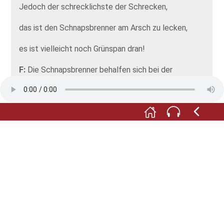
Jedoch der schrecklichste der Schrecken,
das ist den Schnapsbrenner am Arsch zu lecken,
es ist vielleicht noch Grünspan dran!
F:
Die Schnapsbrenner behalfen sich bei der
Reinigung mit einem Gemisch aus Sand, Wasser und
Asche. Damit wurde die Kühlschlange befüllt und
anschließend gut geschüttelt. So wirklich
überzeugen konnte der Schlangenkühler am Ende
dann aber doch nicht. Er wurde von anderen
Entwicklungen abgelöst.
Fotos: © Förderverein Museum im Steinhaus e.V.