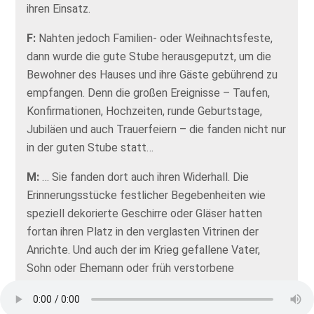
ihren Einsatz.
F:
Nahten jedoch Familien- oder Weihnachtsfeste,
dann wurde die gute Stube herausgeputzt, um die
Bewohner des Hauses und ihre Gäste gebührend zu
empfangen. Denn die großen Ereignisse – Taufen,
Konfirmationen, Hochzeiten, runde Geburtstage,
Jubiläen und auch Trauerfeiern – die fanden nicht nur
in der guten Stube statt…
M:
… Sie fanden dort auch ihren Widerhall. Die
Erinnerungsstücke festlicher Begebenheiten wie
speziell dekorierte Geschirre oder Gläser hatten
fortan ihren Platz in den verglasten Vitrinen der
Anrichte. Und auch der im Krieg gefallene Vater,
Sohn oder Ehemann oder früh verstorbene
Geschwister hatten ihren festen Platz in der guten
Stube. Hier hielt man das Gedenken wach. So ließ