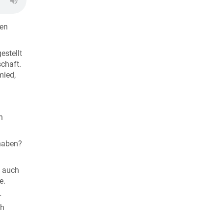
ken
estellt
schaft.
mied,
n
haben?
n auch
e.
r
ch