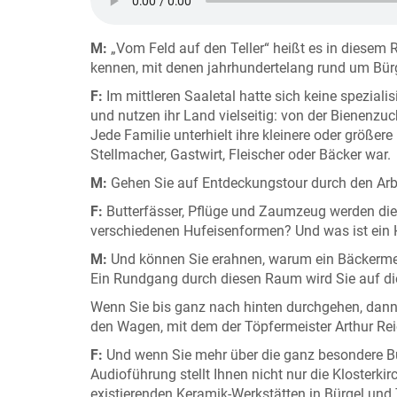
M:
„Vom Feld auf den Teller“ heißt es in diesem 
kennen, mit denen jahrhundertelang rund um Bür
F:
Im mittleren Saaletal hatte sich keine speziali
und nutzen ihr Land vielseitig: von der Bienenzuch
Jede Familie unterhielt ihre kleinere oder größe
Stellmacher, Gastwirt, Fleischer oder Bäcker war.
M:
Gehen Sie auf Entdeckungstour durch den Arbe
F:
Butterfässer, Pflüge und Zaumzeug werden die
verschiedenen Hufeisenformen? Und was ist ein
M:
Und können Sie erahnen, warum ein Bäckermei
Ein Rundgang durch diesen Raum wird Sie auf di
Wenn Sie bis ganz nach hinten durchgehen, dann 
den Wagen, mit dem der Töpfermeister Arthur Re
F:
Und wenn Sie mehr über die ganz besondere Bür
Audioführung stellt Ihnen nicht nur die Kloster
existierenden Keramik-Werkstätten in Bürgel und 