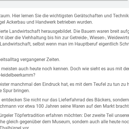
Raum. Hier lernen Sie die wichtigsten Gerätschaften und Techni
gel Ackerbau und Handwerk betrieben wurden.
sierte Landwirtschaft herausgebildet. Die Bauern waren breit aufg
t über die Viehhaltung bis hin zur Getreide-, Wiesen-, Weidewirt
re Landwirtschaft, selbst wenn man im Hauptberuf eigentlich Sch
itsalltag vergangener Zeiten.
 meisten auch heute noch kennen. Doch wie sieht es aus mit de
 Heidelbeerkamm?
ster manchmal den Eindruck hat, es mit dem Teufel zu tun zu 
e Spur bringen.
entdecken Sie nicht nur das Lieferfahrrad des Bäckers, sonder
ichmann vor etwa 100 Jahren seine Waren auf den Markt bracht
geler Töpfertradition erfahren möchten: Der zweite Teil unsere
kirche gleich gegenüber dem Museum, sondern auch alle heute no
Thalbürgel vor.