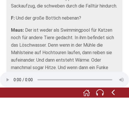
Sackaufzug, die schweben durch die Falltür hindurch.
F:
Und der große Bottich nebenan?
Maus:
Der ist weder als Swimmingpool für Katzen
noch für andere Tiere gedacht. In ihm befindet sich
das Löschwasser. Denn wenn in der Mühle die
Mahlsteine auf Hochtouren laufen, dann reiben sie
aufeinander. Und dann entsteht Wärme. Oder
manchmal sogar Hitze. Und wenn dann ein Funke
überspringt, muss der Brand ganz schnell gelöscht
werden. Sonst brennt gleich die ganze Mühle. Ist ja
fast alles aus Holz hier. Siehst du ja.
F:
Aber wo ist denn jetzt der große Mahlstein? Hier
sehe ich ihn nirgends.
Maus:
Da musst du noch ein Stockwerk weiter nach