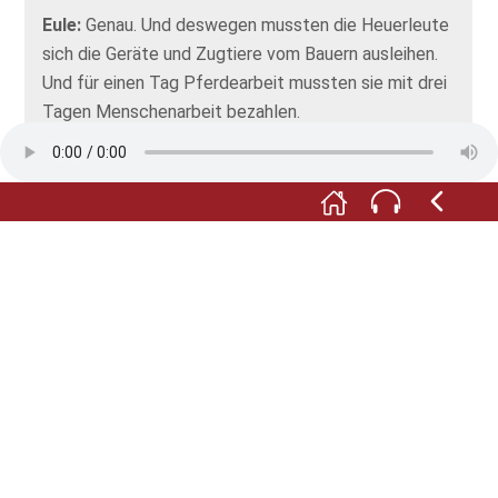
Eule:
Genau. Und deswegen mussten die Heuerleute
sich die Geräte und Zugtiere vom Bauern ausleihen.
Und für einen Tag Pferdearbeit mussten sie mit drei
Tagen Menschenarbeit bezahlen.
Pferd:
Das ist kein guter Deal!
Eule:
Genau. Das ist ziemlich ungerecht. Und
deswegen solltest du dich nicht über die Heuerleute
lustig machen. Die konnten nämlich nichts dafür.
Pferd:
Ist ja schon gut, ich höre ja schon auf.
Fotos: © Tanja Heinemann