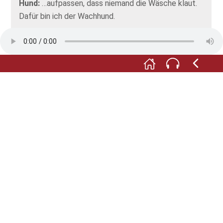
Hund:
…aufpassen, dass niemand die Wäsche klaut.
Dafür bin ich der Wachhund.
F:
Und dafür haben die Menschen dir hier die Hütte
gebaut.
Hund:
Genau. Die Bleicherhütte. Da wohne ich mit
dem Knecht, solange die Wäsche ausliegt. Und dann
passen wir auf.
F:
Verstehe. Und wenn die Wäsche dann schön weiß
gebleicht ist?
Hund:
Dann kriege ich ein Leckerli von der Bäuerin.
Und dann bin ich wieder ein normaler Hofhund. Aber
jetzt bin ich der Wachhund. Und muss aufpassen.
Dass niemand die Wäsche klaut.
Fotos: © Tanja Heinemann