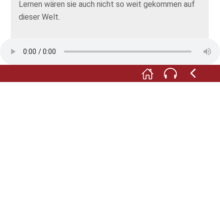
Lernen wären sie auch nicht so weit gekommen auf
dieser Welt.
Eule:
Mit neu erfundenen Maschinen mussten sie
auch lernen, umzugehen. Denn je tiefer sie
hinunterstiegen, desto schwieriger wurde es, die
Steine aus der Wand zu brechen. Erst nutzen sie
Hämmer und Spaltkeile, aber dann kamen die
automatischen Presslufthämmer auf. Mit ihnen
wurde es leichter, Steine zu schlagen. Aber sie
machten von Anfang an einen fürchterlichen Lärm.
Sprecherin:
Wie viele Menschen hier oben
arbeiteten? Nun, das schwankte je nach
Auftragslage und natürlich auch je nach Saison. Auch