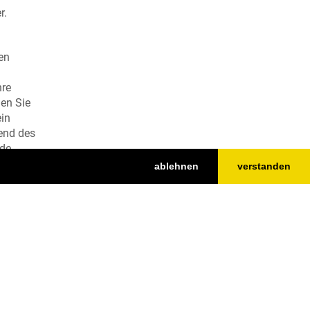
r.
en
hre
nen Sie
ein
end des
de.
ablehnen
verstanden
Nach oben