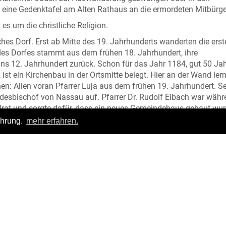
t eine Gedenktafel am Alten Rathaus
an die ermordeten Mitbürge
es um die christliche Religion.
hes Dorf. Erst ab Mitte des 19. Jahrhunderts wanderten die erst
 des Dorfes stammt aus dem frühen 18. Jahrhundert, ihre
ins 12. Jahrhundert zurück. Schon für das Jahr 1184, gut 50 Ja
t ein Kirchenbau in der Ortsmitte belegt. Hier an der Wand ler
nen: Allen voran Pfarrer Luja aus dem frühen 19. Jahrhundert. S
desbischof von Nassau auf. Pfarrer Dr. Rudolf Eibach war währ
alrat und sorgte dafür, dass ein neues Gemeindehaus gebaut wur
end des Dritten Reichs in der Bekennenden Kirche. Er wurde
ahrung.
mehr erfahren.
n.
 uns den „Trabanten“.
Login
|
FAQ