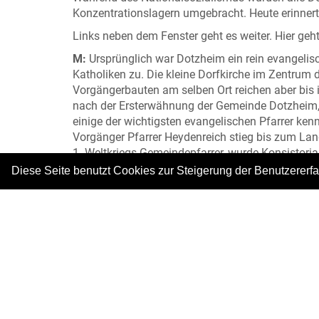
Konzentrationslagern umgebracht. Heute erinner
Links neben dem Fenster geht es weiter. Hier geht 
M:
Ursprünglich war Dotzheim ein rein evangelisc
Katholiken zu. Die kleine Dorfkirche im Zentrum
Vorgängerbauten am selben Ort reichen aber bis 
nach der Ersterwähnung der Gemeinde Dotzheim, is
einige der wichtigsten evangelischen Pfarrer ken
Vorgänger Pfarrer Heydenreich stieg bis zum Lan
1. Weltkriegs Gemeindepfarrer, wurde Konsistori
Pfarrer Romberg schließlich engagierte sich währ
Diese Seite benutzt Cookies zur Steigerung der Benutzererf
zwangsversetzt und musste Repressalien erdulde
Wir gehen nun in den nächsten Raum und widmen
|