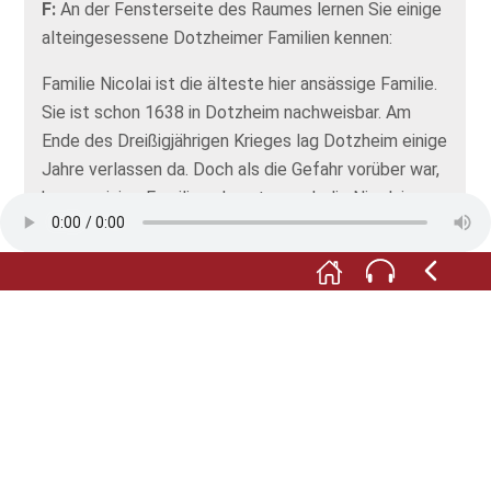
F:
An der Fensterseite des Raumes lernen Sie einige
alteingesessene Dotzheimer Familien kennen:
Familie Nicolai ist die älteste hier ansässige Familie.
Sie ist schon 1638 in Dotzheim nachweisbar. Am
Ende des Dreißigjährigen Krieges lag Dotzheim einige
Jahre verlassen da. Doch als die Gefahr vorüber war,
kamen einige Familien, darunter auch die Nicolais,
zurück.
Die heute personenreichste Dotzheimer Familie ist
die Familie Rossel. Auch die Familie Wintermeyer ist
weit verbreitet. Heute existieren etwa 300 Träger
dieses Namens. Die Einwanderung der Wintermeyers
nach Dotzheim ist gut dokumentiert. Eine
Abstammungsurkunde aus dem Jahr 1665, die hier
als Faksimile ausgestellt ist, befindet sich noch
heute in Familienbesitz.