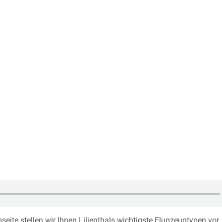
ite stellen wir Ihnen Lilienthals wichtigste Flugzeugtypen vor.