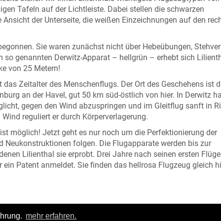
gen Tafeln auf der Lichtleiste. Dabei stellen die schwarzen
e Ansicht der Unterseite, die weißen Einzeichnungen auf den rec
9 begonnen. Sie waren zunächst nicht über Hebeübungen, Stehve
so genannten Derwitz-Apparat – hellgrün – erhebt sich Lilient
cke von 25 Metern!
 das Zeitalter des Menschenflugs. Der Ort des Geschehens ist 
rg an der Havel, gut 50 km süd-östlich von hier. In Derwitz ha
glicht, gegen den Wind abzuspringen und im Gleitflug sanft in R
 Wind reguliert er durch Körperverlagerung.
ist möglich! Jetzt geht es nur noch um die Perfektionierung der
 Neukonstruktionen folgen. Die Flugapparate werden bis zur
enen Lilienthal sie erprobt. Drei Jahre nach seinen ersten Flüg
r ein Patent anmeldet. Sie finden das hellrosa Flugzeug gleich h
ahrung.
mehr erfahren.