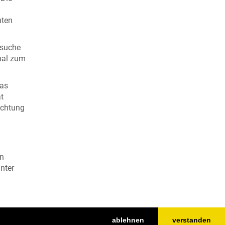
hten
rsuche
hal zum
das
t
ichtung
en
inter
ablehnen
verstanden