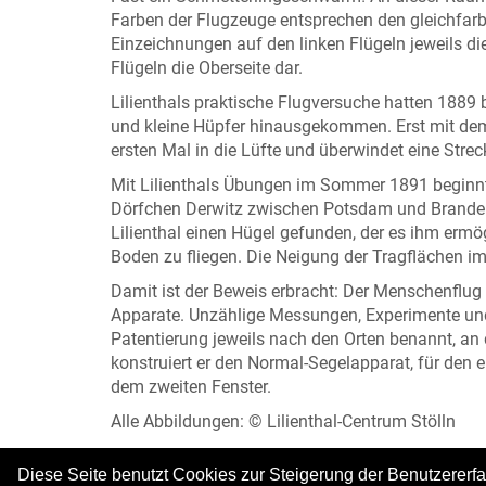
Farben der Flugzeuge entsprechen den gleichfarbi
Einzeichnungen auf den linken Flügeln jeweils di
Flügeln die Oberseite dar.
Lilienthals praktische Flugversuche hatten 188
und kleine Hüpfer hinausgekommen. Erst mit dem 
ersten Mal in die Lüfte und überwindet eine Stre
Mit Lilienthals Übungen im Sommer 1891 beginnt
Dörfchen Derwitz zwischen Potsdam und Brandenbu
Lilienthal einen Hügel gefunden, der es ihm ermö
Boden zu fliegen. Die Neigung der Tragflächen im
Damit ist der Beweis erbracht: Der Menschenflug 
Apparate. Unzählige Messungen, Experimente und
Patentierung jeweils nach den Orten benannt, an d
konstruiert er den Normal-Segelapparat, für den e
dem zweiten Fenster.
Alle Abbildungen: © Lilienthal-Centrum Stölln
Diese Seite benutzt Cookies zur Steigerung der Benutzererf