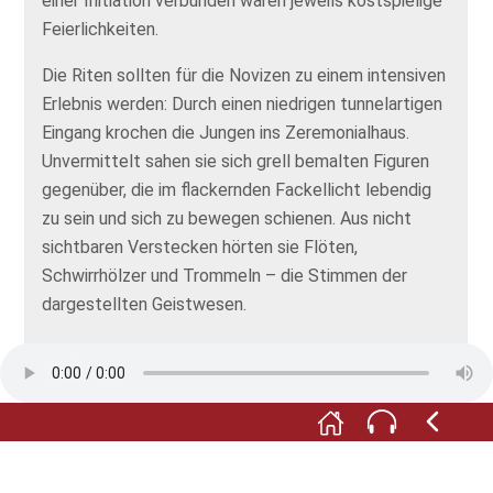
einer Initiation verbunden waren jeweils kostspielige
Feierlichkeiten.
Die Riten sollten für die Novizen zu einem intensiven
Erlebnis werden: Durch einen niedrigen tunnelartigen
Eingang krochen die Jungen ins Zeremonialhaus.
Unvermittelt sahen sie sich grell bemalten Figuren
gegenüber, die im flackernden Fackellicht lebendig
zu sein und sich zu bewegen schienen. Aus nicht
sichtbaren Verstecken hörten sie Flöten,
Schwirrhölzer und Trommeln – die Stimmen der
dargestellten Geistwesen.
Jede der acht Initiationen hatte ihre eigene
Dramaturgie. Erst nach mehreren schon durchlebten
Initiationen durften die Novizen in einer
spektakulären Inszenierung die heiligsten Figuren
zum ersten Mal anschauen. Diese überlebensgroßen