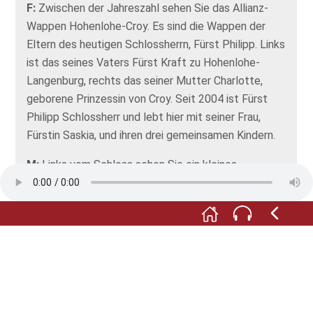
F:
Zwischen der Jahreszahl sehen Sie das Allianz-
Wappen Hohenlohe-Croy. Es sind die Wappen der
Eltern des heutigen Schlossherrn, Fürst Philipp. Links
ist das seines Vaters Fürst Kraft zu Hohenlohe-
Langenburg, rechts das seiner Mutter Charlotte,
geborene Prinzessin von Croy. Seit 2004 ist Fürst
Philipp Schlossherr und lebt hier mit seiner Frau,
Fürstin Saskia, und ihren drei gemeinsamen Kindern.
M:
Links vom Schloss sehen Sie ein kleines
verwunschenes Türmchen. Es wurde im 19.
Jahrhundert aus der Mitgift von Prinzessin Feodora
zu Leiningen errichtet, die nach Langenburg
heiratete. Sie war die ältere Halbschwester der
britischen Königin Viktoria. Seit 2014 werden im
Garten des nach ihr benannten Leininger Turms
Paare getraut. Der Garten ist eine Außenstelle des
Langenburger Standesamtes.