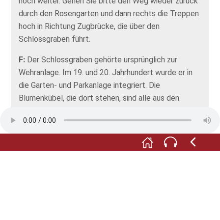
noch weiter. Gehen Sie bitte den Weg wieder zurück
durch den Rosengarten und dann rechts die Treppen
hoch in Richtung Zugbrücke, die über den
Schlossgraben führt.
F:
Der Schlossgraben gehörte ursprünglich zur
Wehranlage. Im 19. und 20. Jahrhundert wurde er in
die Garten- und Parkanlage integriert. Die
Blumenkübel, die dort stehen, sind alle aus den
Jahren 1870 bis 1890.
M:
Oben angekommen, biegen Sie bitte rechts ab
und gehen vor bis zum Lindenplatz. Von der
Mauerbrüstung aus können Sie einen Blick auf den
Barockgarten werfen.
Fotos: © Trüpschuch